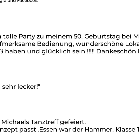
gle und Facebook.
h tolle Party zu meinem 50. Geburtstag bei M
aufmerksame Bedienung, wunderschöne Lokati
aß haben und glücklich sein !!!!! Dankeschö
sehr lecker!"
Michaels Tanztreff gefeiert.
nzept passt .Essen war der Hammer. Klasse 